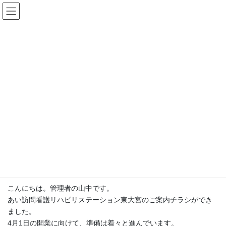
コ
ナ
ン
ビ
テ
ゲ
ン
ー
ステーション日誌
ツ
シ
へ
ョ
ス
ン
HOME
ステーション日誌
未分類
キ
に
ステーションのご案内チラシができました。
ッ
移
プ
動
2018年3月25日
/ 最終更新日時 :
2018年3月25日
lifesup-aj
未分類
ステーションのご案内チラシがで
きました。
こんにちは。管理者の山中です。
あい訪問看護リハビリステーション東大宮のご案内チラシができ
ました。
4月1日の開業に向けて、準備は着々と進んでいます。