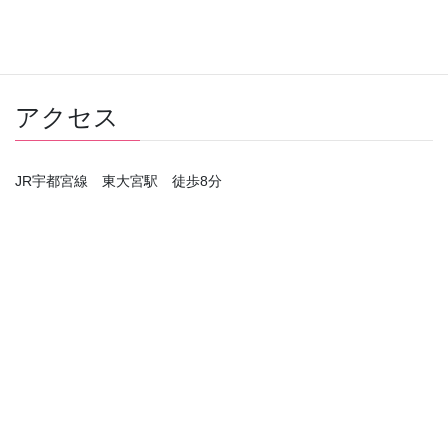
サービス対象
さいたま市見沼区、北区、大宮区、岩槻区、上
エリア
尾市
アクセス
JR宇都宮線 東大宮駅 徒歩8分